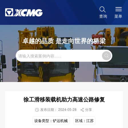

菜单
查询
卓越的品质 是走向世界的桥梁

徐工滑移装载机助力高速公路修复
发布日期： 2024-05-28
分享


设备类型：
铲运机械
区域：
江苏