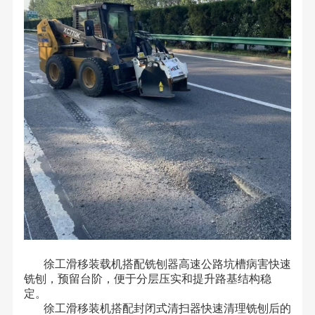
徐工滑移装载机搭配铣刨器高速公路坑槽病害快速
铣刨，预留台阶，便于分层压实和提升路基结构稳
定。
徐工滑移装机搭配封闭式清扫器快速清理铣刨后的