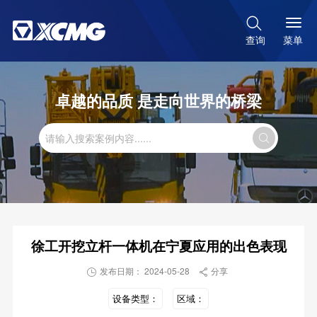

菜单
查询
卓越的品质 是走向世界的桥梁

徐工开挖立杆一体机在宁夏应用的出色表现
发布日期： 2024-05-28
分享


设备类型：
区域：