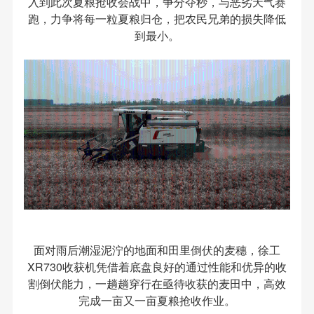
入到此次夏粮抢收会战中，争分夺秒，与恶劣天气赛
跑，力争将每一粒夏粮归仓，把农民兄弟的损失降低
到最小。
面对雨后潮湿泥泞的地面和田里倒伏的麦穗，徐工
XR730收获机凭借着底盘良好的通过性能和优异的收
割倒伏能力，一趟趟穿行在亟待收获的麦田中，高效
完成一亩又一亩夏粮抢收作业。