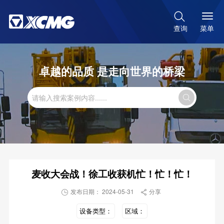

菜单
查询
卓越的品质 是走向世界的桥梁

麦收大会战！徐工收获机忙！忙！忙！
发布日期： 2024-05-31
分享


设备类型：
区域：