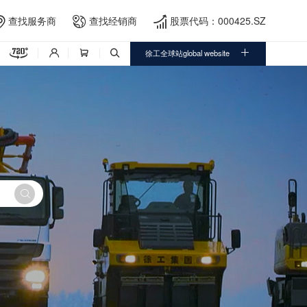
查找服务商
查找经销商
股票代码：000425.SZ





徐工全球站global website



