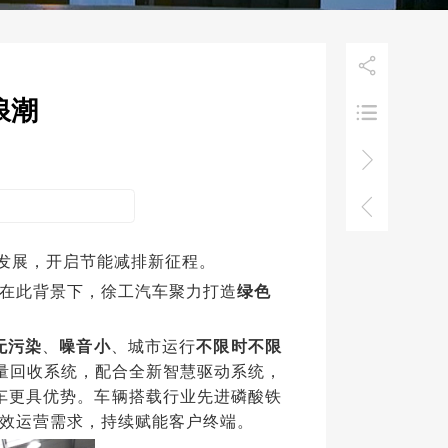

浪潮



发展，开启节能减排新征程。
。在此背景下，徐工汽车聚力打造
绿色
无污染
、
噪音小
、城市运行
不限时不限
量回收系统，配合全新智慧驱动系统，
车更具优势。车辆搭载行业先进磷酸铁
效运营需求，持续赋能客户终端。