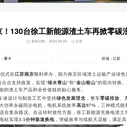
京！130台徐工新能源渣土车再掀零碳
发布日期： 2024-06-05
分享


型：
重卡
区域：
江苏
付仪式在
江苏南京
顺利举办，助力南京区域渣土运输产业绿色
纷出台支持政策，实现“
绿水青山
”和“
金山银山
”的双向转换
能的渣土车产品和全价值链的贴心服务。
车体设计与制造工艺中坚持
绿色发展理念
，整车
零碳排放
、
大功率永磁同步电机，电机系统效率
高达
97%
，三种模式能
适合复杂路况。在运转时效性方面，徐工新能源充换电渣土
电站实现
3-5
分钟极速换电
，突破效率与续航天花板，满足高