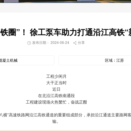
铁圈”！ 徐工泵车助力打通沿江高铁“
发布日期： 2024-06-24
分享


混凝土机械
区域：
江苏
工程少闲月
大干正当时
近日
在北沿江高铁南通段
工程建设现场火热繁忙，奋战正酣
纵八横”高速铁路网沿江高铁通道的重要组成部分，承担沿江通道主要路网
输。