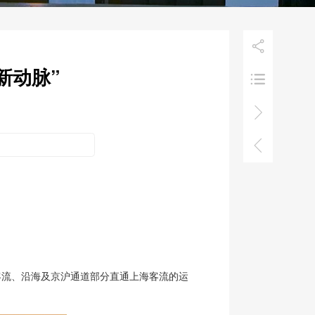

新动脉”



客流、沿海及京沪通道部分直通上海客流的运