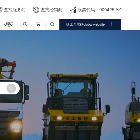
查找服务商
查找经销商
股票代码：000425.SZ





徐工全球站global website



