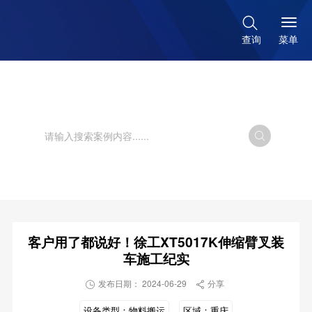

菜单
查询
卓越的品质 是走向世界的桥梁

客户用了都说好！徐工XT5017K伸缩臂叉装
车施工纪实
发布日期： 2024-06-29
分享


设备类型：
物料搬运
区域：
重庆