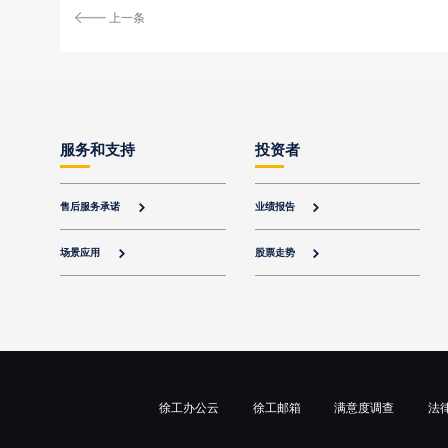
上一条
服务和支持
投资者
售后服务承诺
业绩报告


场景应用
股票走势


徐工办公云
徐工邮箱
满意度调查
法