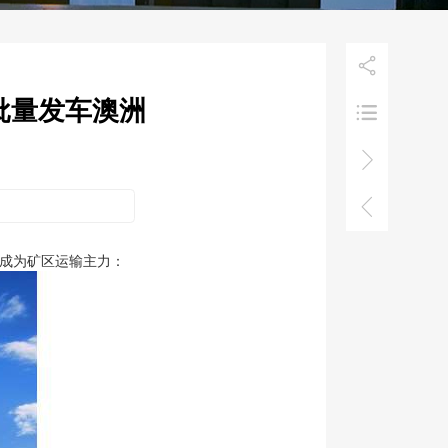

批量发车澳洲



势成为矿区运输主力：