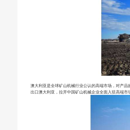
澳大利亚是全球矿山机械行业公认的高端市场，对产品的
出口澳大利亚，拉开中国矿山机械企业全面入驻高端市