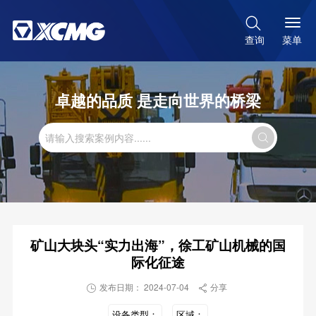

菜单
查询
卓越的品质 是走向世界的桥梁

矿山大块头“实力出海”，徐工矿山机械的国
际化征途
发布日期： 2024-07-04
分享


设备类型：
区域：