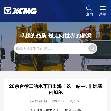

菜单
查询
卓越的品质 是走向世界的桥梁

20余台徐工洒水车再出海！这一站—>非洲塞
内加尔
发布日期： 2024-07-29
分享


设备类型：
环卫机械
区域：
非洲