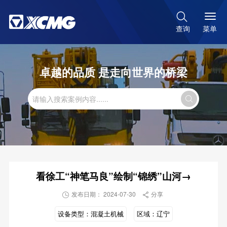

菜单
查询
卓越的品质 是走向世界的桥梁

看徐工“神笔马良”绘制“锦绣”山河→
发布日期： 2024-07-30
分享


设备类型：
混凝土机械
区域：
辽宁