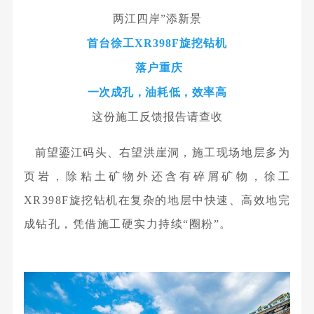
两江四岸”添新景
首台徐工XR398F旋挖钻机
落户重庆
一次成孔，油耗低，效率高
这份施工反馈报告请查收
前望鎏江码头、右望洪崖洞，
施工现场地层多为
页岩，除粘土矿物外还含有碎屑矿物，徐工
XR398F旋挖钻机在复杂的地层中快速、高效地完
成钻孔，凭借施工硬实力持续“圈粉”。