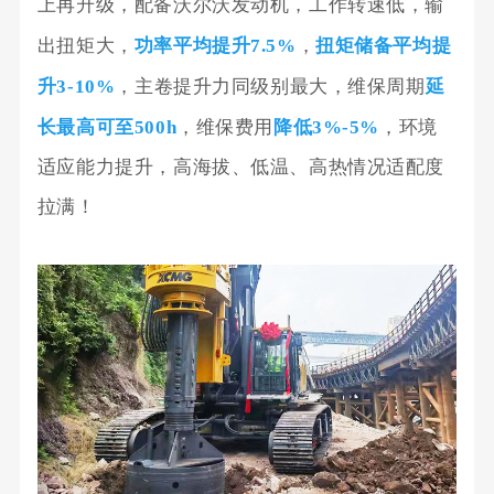
上再升级，配备沃尔沃发动机，工作转速低，输
出扭矩大，
功率平均提升7.5%
，
扭矩储备平均提
升3-10%
，主卷提升力同级别最大，维保周期
延
长最高可至500h
，维保费用
降低3%-5%
，环境
适应能力提升，高海拔、低温、高热情况适配度
拉满！