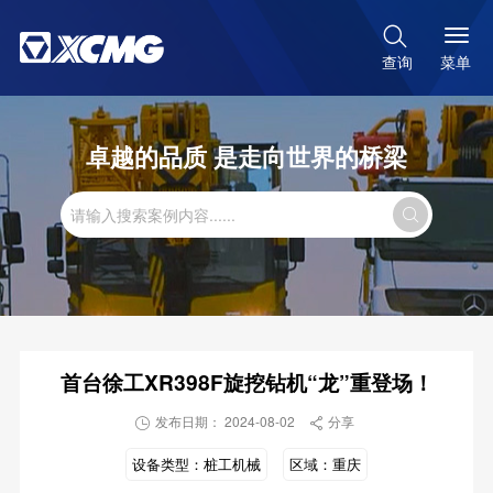

菜单
查询
卓越的品质 是走向世界的桥梁

首台徐工XR398F旋挖钻机“龙”重登场！
发布日期： 2024-08-02
分享


设备类型：
桩工机械
区域：
重庆