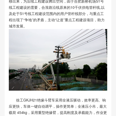
移出来，为后续工程建设腾出空间，由于合肥新桥机场S1号
线工程建设的需要，合淮路沿线原来的10千伏供电管杆线,以
及处于S1号线工程建设范围内的用户管杆线部分，与重点工
程出现了“争地”的矛盾，主动“让道”重点工程建设项目，助力
城市发展。
徐工GKJH21绝缘斗臂车采用全液压驱动，效率更高、响
应更快，车体一键自动调平，操作更简单；全液压小吊，最大
载荷 454kg，采用重型绝缘臂，提高刚度及承载能力，作业更