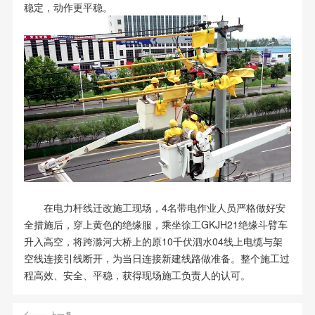
稳定，动作更平稳。
在电力杆线迁改施工现场，4名带电作业人员严格做好安
全措施后，穿上黄色的绝缘服，乘坐徐工GKJH21绝缘斗臂车
升入高空，将跨滁河大桥上的原10千伏泗水04线上电缆与架
空线连接引线断开，为当日连接新建线路做准备。整个施工过
程高效、安全、平稳，获得现场施工负责人的认可。
上一条