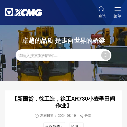

菜单
查询
卓越的品质 是走向世界的桥梁

【新国货，徐工造，徐工XR730小麦季田间
作业】
发布日期： 2024-08-19
分享


设备类型：
区域：