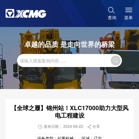

菜单
查询
卓越的品质 是走向世界的桥梁

【全球之履】锦州站！XLC17000助力大型风
电工程建设
发布日期： 2024-08-22
分享


设备类型：
起重机械
区域：
辽宁