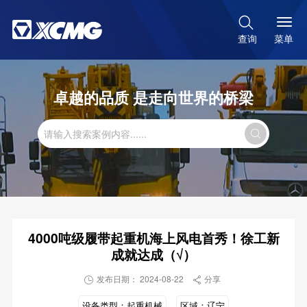

菜单
查询
卓越的品质 是走向世界的桥梁

4000吨级履带起重机海上风电首秀！徐工新
成就达成（√）
发布日期： 2024-08-22
分享


设备类型：
起重机械
区域：
辽宁