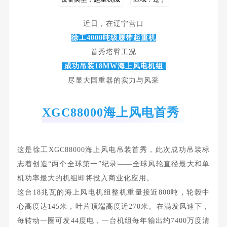
近日，在辽宁营口
徐工4000吨级履带起重机
首秀塔臂工况
成功吊装18MW海上风电机组
尽显大国重器的实力与风采
XGC88000海上风电首秀
这是徐工XGC88000海上风电吊装首秀
，
此次成功吊装
标
志着创造“两个全球第一”纪录——全球风轮直径最大和单
机功率最大的机组即将投入商业化应用。
这台18兆瓦的海上风电机组整机重量接近800吨，轮毂中
心高度达145米，叶片顶端高度近270米。在
满发风速下，
每转动一圈可发44度电，一台机组每年输出约7400万度清