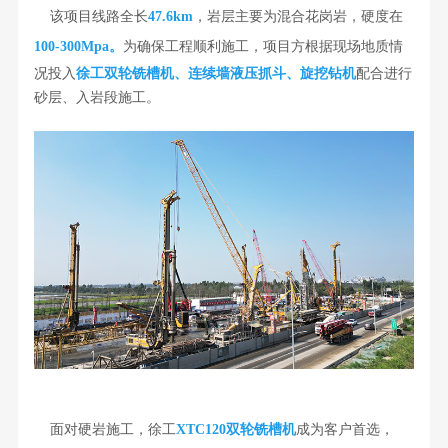
该项目线路全长
，岩层主要为混合花岗岩，硬度在
47.6km
。
100-300Mpa
为确保工程顺利施工，项目方根据现场地质情
况投入
徐工双轮铣槽机、连续墙液压抓斗、旋挖钻机
配合进行
砂层、入岩段施工。
面
对
硬岩施工，徐工
成为客户首选，
XTC120双轮铣槽机