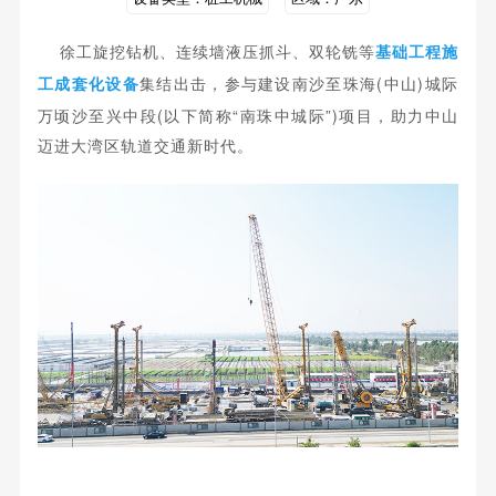
徐工旋挖钻机、连续墙液压抓斗、双轮铣等
基础工程施
南沙至珠海(中山)城际
工成套化设备
集结出击，参与建设
万顷沙至兴中段(以下简称“南珠中城际”)项目
，
助力中山
迈进大湾区轨道交通新时代。