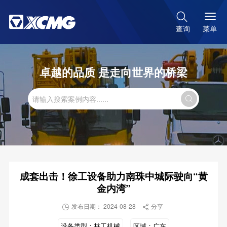

菜单
查询
卓越的品质 是走向世界的桥梁

成套出击！徐工设备助力南珠中城际驶向“黄
金内湾”
发布日期： 2024-08-28
分享


设备类型：
桩工机械
区域：
广东