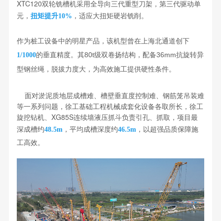
XTC120双轮铣槽机采用全导向三代重型刀架，第三代驱动单
元，
，适应大扭矩硬岩铣削。
扭矩提升10%
作为桩工设备中的明星产品，该机型曾在上海北通道创下
的垂直精度。其80t级双卷扬结构，配备36mm抗旋转异
1/1000
型钢丝绳，脱拔力度大，为高效施工提供硬性条件。
面对淤泥质地层成槽难、槽壁垂直度控制难、钢筋笼吊装难
等一系列问题，徐工基础工程机械成套化设备各取所长，徐工
旋挖钻机、XG85S连续墙液压抓斗负责引孔、抓取，项目最
深成槽约
，平均成槽深度约
，以超强品质保障施
48.5m
46.5m
工高效。