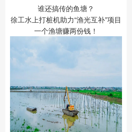
谁还搞传的鱼塘？
徐工水上打桩机助力“渔光互补”项目
一个渔塘赚两份钱！