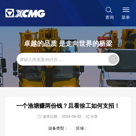

菜单
查询
卓越的品质 是走向世界的桥梁

一个渔塘赚两份钱？且看徐工如何支招！
发布日期： 2024-09-02
分享


设备类型：
区域：