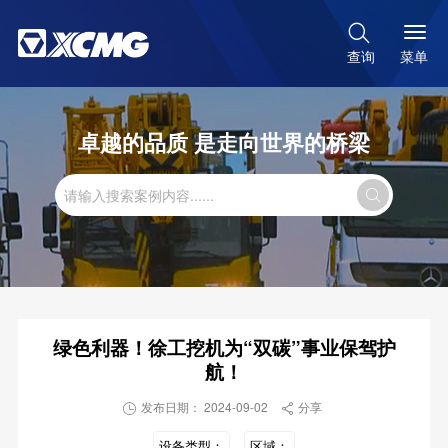

菜单
查询
卓越的品质 是走向世界的桥梁

绿色利器！徐工挖机为“双碳”事业保驾护
航！
发布日期： 2024-09-02
分享


设备类型：
区域：