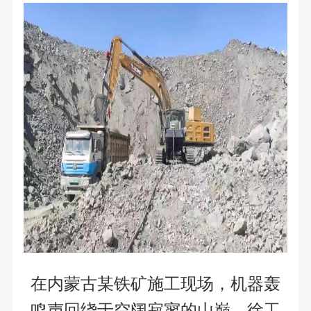
在内蒙古某铁矿施工现场，机器轰
鸣声回绕于空阔寂寥的山巅。徐工