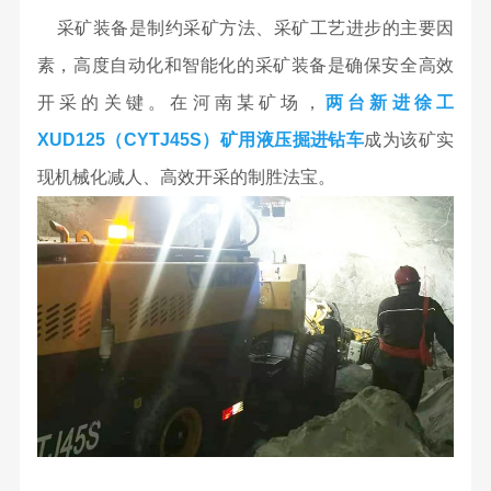
采矿装备是制约采矿方法、采矿工艺进步的主要因
素，高度自动化和智能化的采矿装备是确保安全高效
开采的关键。在河南某矿场，
两台新进徐工
XUD125（CYTJ45S）矿用液压掘进钻车
成为该矿实
现机械化减人、高效开采的制胜法宝。