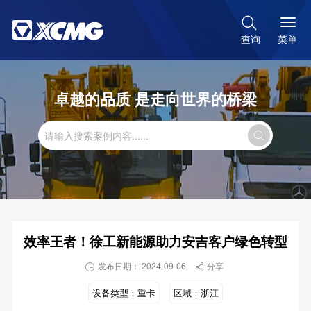

菜单
查询
卓越的品质 是走向世界的桥梁

效率王者！徐工新能源助力安吉客户绿色转型
发布日期： 2024-09-06
分享


设备类型：
重卡
区域：
浙江