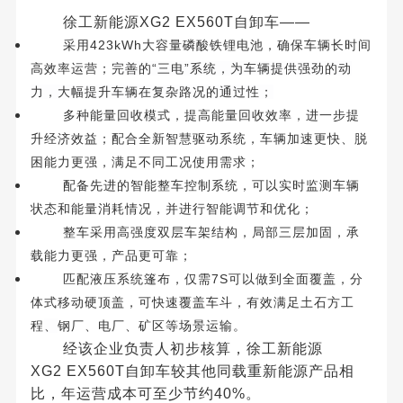
徐工新能源
XG2 EX560T
自卸车
——
423kWh
采用
大容量磷酸铁锂电池，确保车辆长时间
“
”
高效率运营；
完善的
三电
系统
，为车辆提供强劲的动
力，大幅提升车辆在复杂路况的通过性；
多种
能量回收
模式
，提高能量回收效率，进一步提
升经济效益；配合全新智慧驱动系统，
车辆加速更快
、
脱
困能力更强
，满足不同工况使用需求；
配备先进的智能整车控制系统，可以实时监测车辆
状态和能量消耗情况，并进行智能调节和优化；
整车采用
高强度双层车架结构
，局部三层加固，承
载能力更强，产品更可靠；
7S
匹配液压系统篷布，仅需
可以做到全面覆盖，分
体式移动硬顶盖，可快速覆盖车斗，有效满足
土石方工
程
、
钢厂
、
电厂
、
矿区
等场景运输。
经该企业负责人初步核算，徐工新能源
XG2 EX560T
自卸车较其他同载重新能源产品相
比，
年运营成本可至少节约
40%
。