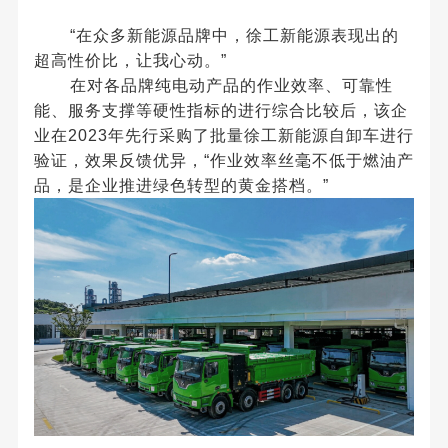
“
在众多新能源品牌中，徐工新能源表现出的
超高性价比，让我心动。
”
在对各品牌纯电动产品的
作业效率
、
可靠性
能
、
服务支撑
等硬性指标的进行综合比较后，该企
业在
2023
年先行采购了批量徐工新能源自卸车进行
验证，效果反馈优异，
“
作业效率丝毫不低于燃油产
品，是企业推进
绿色转型
的黄金搭档。
”