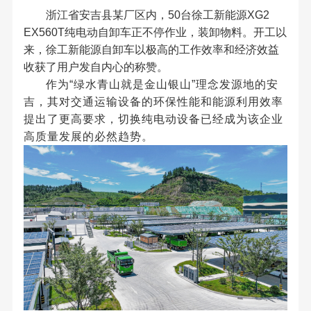
浙江省安吉县某厂区内，
50
台徐工新能源
XG2
EX560T
纯电动自卸车
正不停作业，装卸物料。开工以
来，徐工新能源自卸车以极高的
工作效率
和
经济效益
收获了用户发自内心的称赞。
作为
“
绿水青山就是金山银山
”
理念发源地的安
吉，其对交通运输设备的环保性能和能源利用效率
提出了更高要求，切换纯电动设备已经成为该企业
高质量发展的必然趋势。