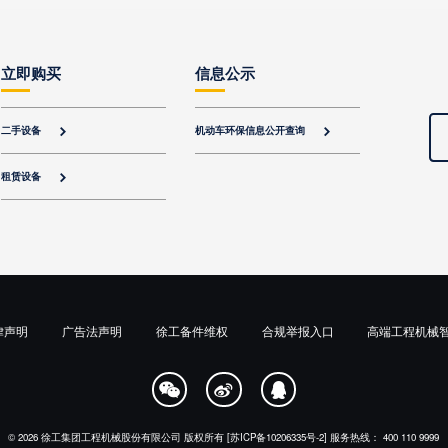
立即购买
信息公示
二手设备
机动车环保信息公开查询


租赁设备

律声明
广告法声明
徐工备件维权
合规举报入口
高端工程机械



© 2026
徐工集团工程机械股份有限公司
版权所有
[苏ICP备10206335号-2]
服务热线：
400 110 9999