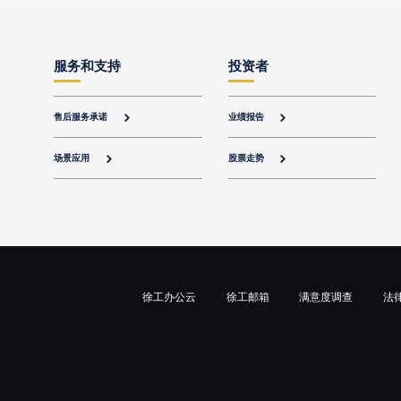
服务和支持
投资者
售后服务承诺
业绩报告


场景应用
股票走势


徐工办公云
徐工邮箱
满意度调查
法