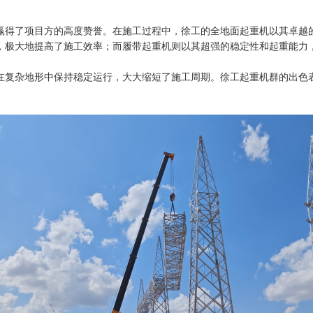
赢得了项目方的高度赞誉。在施工过程中，徐工的全地面起重机以其卓越
，极大地提高了施工效率；而履带起重机则以其超强的稳定性和起重能力
在复杂地形中保持稳定运行，大大缩短了施工周期。徐工起重机群的出色