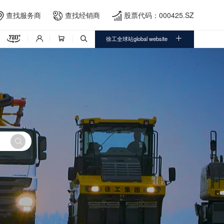
查找服务商
查找经销商
股票代码：000425.SZ





徐工全球站global website



