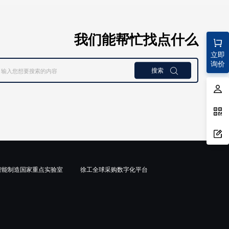
我们能帮忙找点什么
立即
询价
搜索

智能制造国家重点实验室
徐工全球采购数字化平台