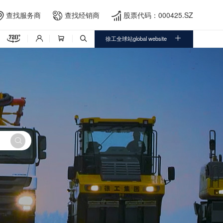
查找服务商
查找经销商
股票代码：000425.SZ





徐工全球站global website



