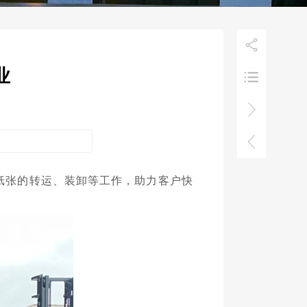

业



纸张的转运、装卸等工作，助力客户快