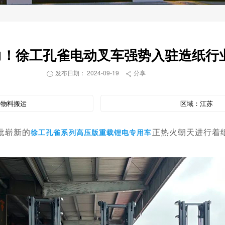
力！徐工孔雀电动叉车强势入驻造纸行
发布日期： 2024-09-19
分享


：
物料搬运
区域：
江苏
批崭新的
正热火朝天进行着
徐工孔雀系列高压版重载锂电专用车