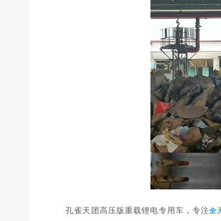
孔雀天团高压版重载锂电专用车，专注
全