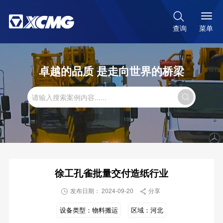

菜单
查询
卓越的品质 是走向世界的桥梁

徐工孔雀批量交付造纸行业
发布日期： 2024-09-20
分享


设备类型：
物料搬运
区域：
河北