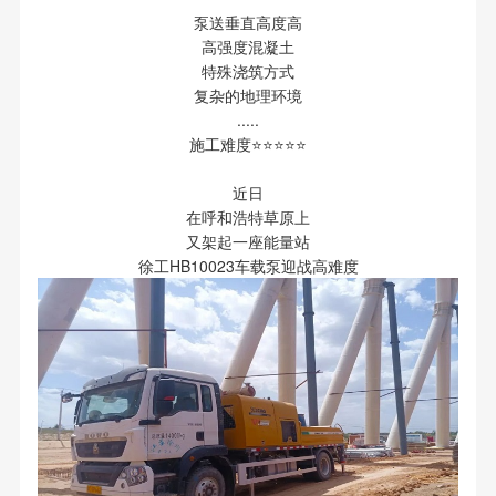
泵送垂直高度高
高强度混凝土
特殊浇筑方式
复杂的地理环境
.....
施工难度⭐⭐⭐⭐⭐
近日
在呼和浩特草原上
又架起一座能量站
徐工HB10023车载泵迎战高难度