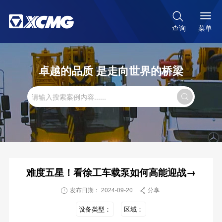

菜单
查询
卓越的品质 是走向世界的桥梁

难度五星！看徐工车载泵如何高能迎战→
发布日期： 2024-09-20
分享


设备类型：
区域：