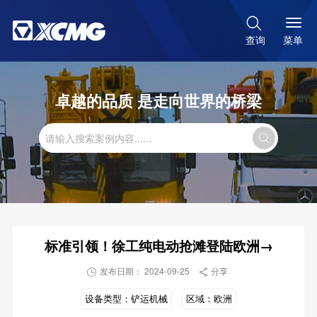

菜单
查询
卓越的品质 是走向世界的桥梁

标准引领！徐工纯电动抢滩登陆欧洲→
发布日期： 2024-09-25
分享


设备类型：
铲运机械
区域：
欧洲