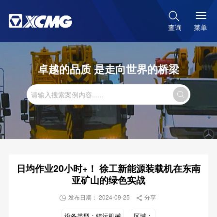

菜单
查询
卓越的品质 是走向世界的桥梁

日均作业20小时+！ 徐工新能源装载机在东南
亚矿山的绿色实战
发布日期： 2024-09-25
分享


设备类型：
铲运机械
区域：