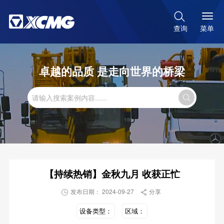

菜单
查询
卓越的品质 是走向世界的桥梁

【持续热销】金秋九月 收获正忙
发布日期： 2024-09-27
分享


设备类型：
区域：