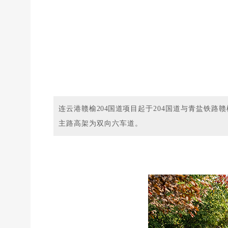
连云港赣
榆204国道项
目起于204国道与青盐铁路赣
主路高架为双向六车道。