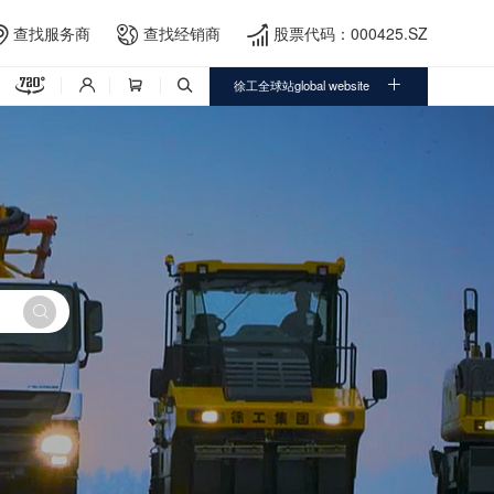
查找服务商
查找经销商
股票代码：000425.SZ





徐工全球站global website



