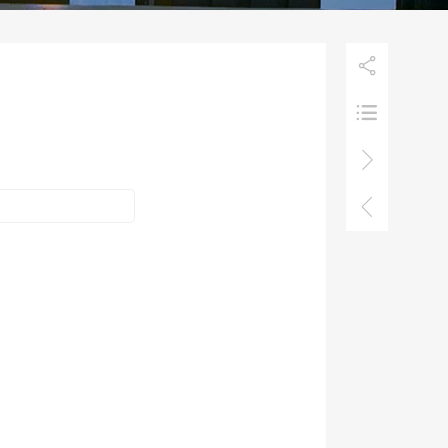



