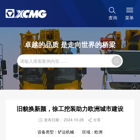

菜单
查询
卓越的品质 是走向世界的桥梁

旧貌换新颜，徐工挖装助力欧洲城市建设
发布日期： 2024-10-28
分享


设备类型：
铲运机械
区域：
欧洲