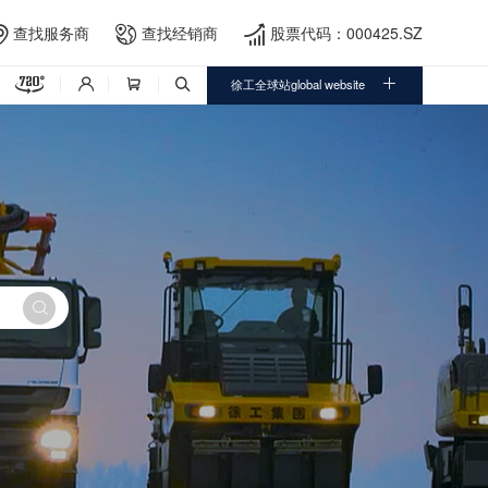
查找服务商
查找经销商
股票代码：000425.SZ





徐工全球站global website



