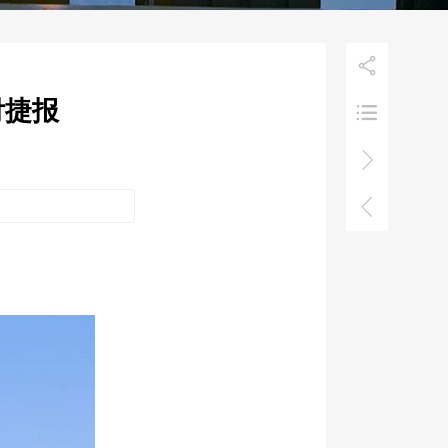

付捷报


