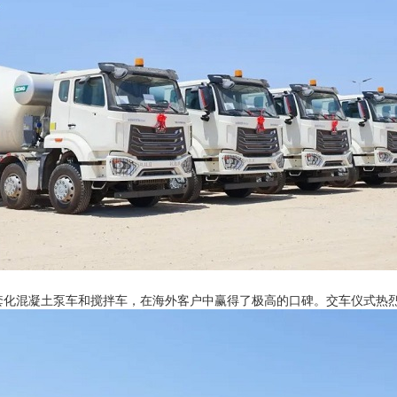
套化混凝土泵车和搅拌车，在海外客户中赢得了极高的口碑。交车仪式热