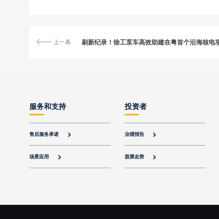
上一条
刷新纪录！徐工泵车高效助建在粤首个沿海核电
服务和支持
投资者
售后服务承诺
业绩报告


场景应用
股票走势

