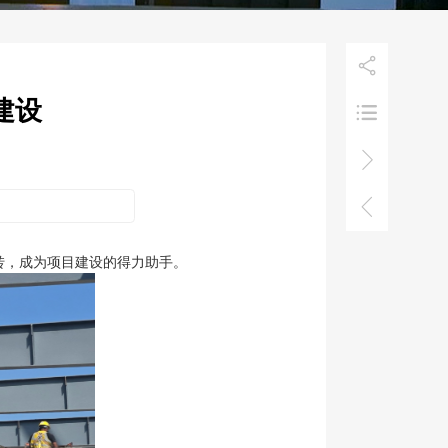

建设



效运转，成为项目建设的得力助手。