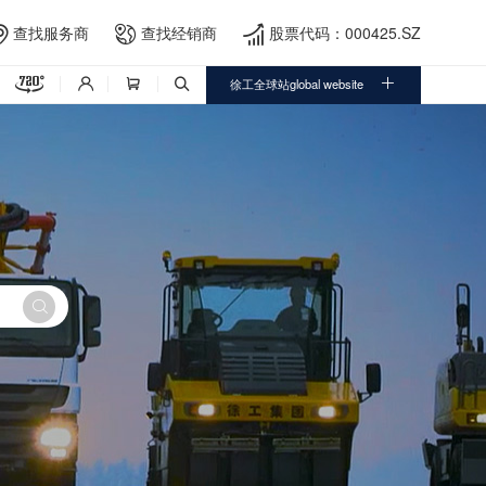
查找服务商
查找经销商
股票代码：000425.SZ





徐工全球站global website



