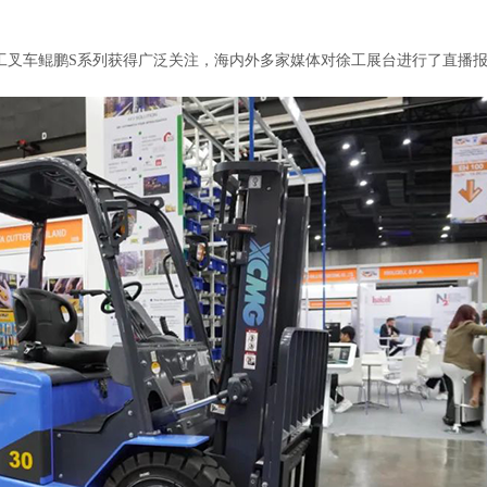
工叉车鲲鹏S系列获得广泛关注，海内外多家媒体对徐工展台进行了直播