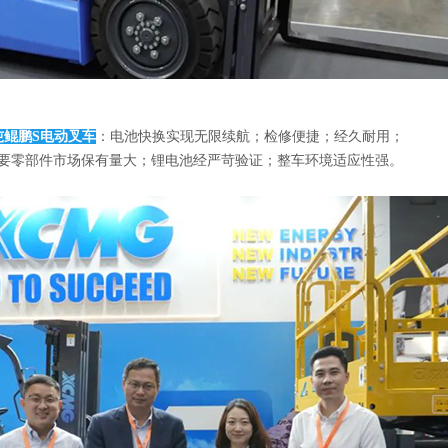
吨鲲鹏S电动叉车
：电池快换实现无限续航；检修便捷；经久耐用；
要零部件市场保有量大；锂电池经严苛验证；整车环境适应性强。