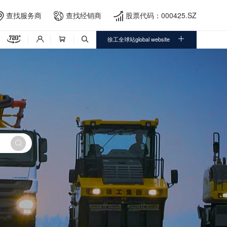
查找服务商
查找经销商
股票代码：000425.SZ





徐工全球站global website



