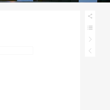



