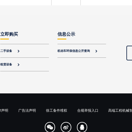
立即购买
信息公示
二手设备
机动车环保信息公开查询


租赁设备

律声明
广告法声明
徐工备件维权
合规举报入口
高端工程机械


