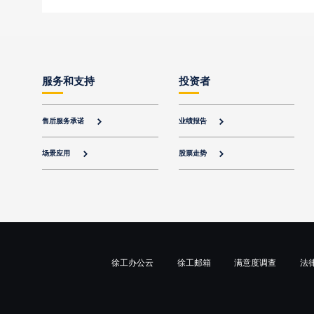
服务和支持
投资者
售后服务承诺
业绩报告


场景应用
股票走势


徐工办公云
徐工邮箱
满意度调查
法