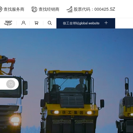
查找服务商
查找经销商
股票代码：000425.SZ





徐工全球站global website



