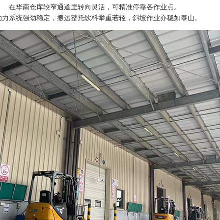
在华南仓库较窄通道里转向灵活，
可精准停靠各作业点
。
动力系统强劲稳定，
搬运整托饮料举重若轻，斜坡作业亦稳如泰山。