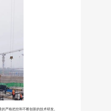
量的严格把控和不断创新的技术研发。