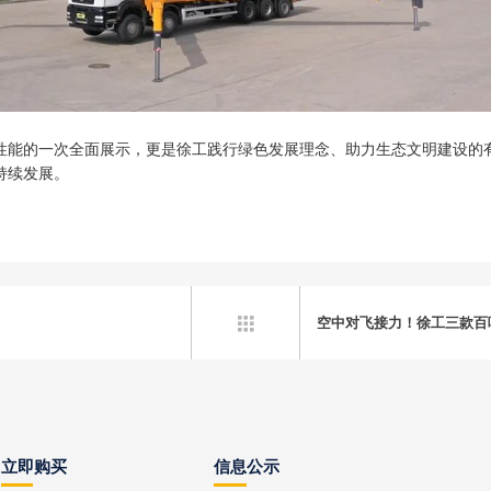
性能的一次全面展示，更是徐工践行绿色发展理念、助力生态文明建设的
持续发展。
空中对飞接力！徐工三款百

立即购买
信息公示