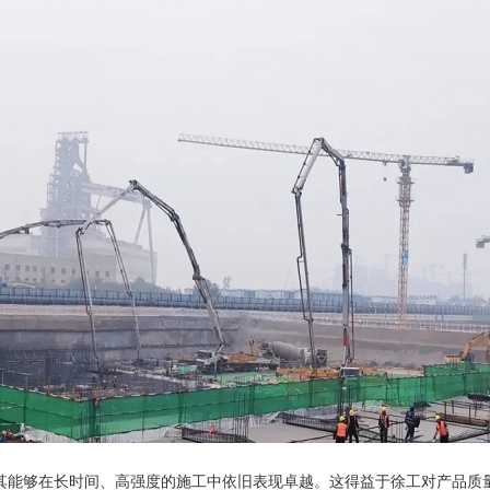
其能够在长时间、高强度的施工中依旧表现卓越。这得益于徐工对产品质