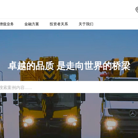
增值业务
金融方案
投资者关系
关于我们
卓越的品质 是走向世界的桥梁