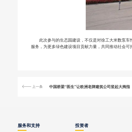
此次参与的生态园建设，不仅是对徐工大米数泵车
服务，为更多绿色建设项目贡献力量，共同推动社会可
上一条
中国桥梁“医生”让欧洲老牌建筑公司竖起大拇指
服务和支持
投资者