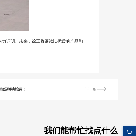
有力证明。未来，徐工将继续以优质的产品和
吨级联袂抬吊！
下一条
我们能帮忙找点什么