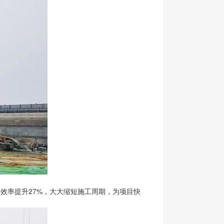
效率提升27%，大大缩短施工周期，为项目快