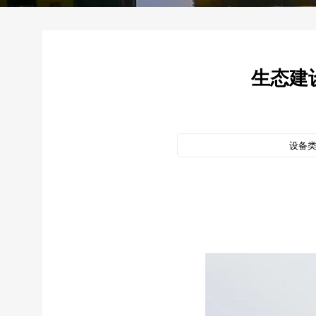
生态建
设备