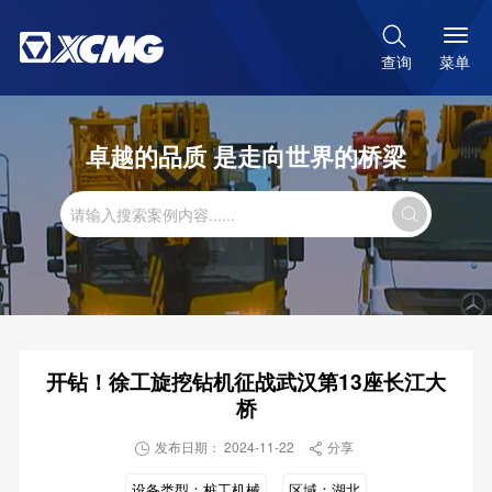

菜单
查询
卓越的品质 是走向世界的桥梁

开钻！徐工旋挖钻机征战武汉第13座长江大
桥
发布日期： 2024-11-22
分享


设备类型：
桩工机械
区域：
湖北