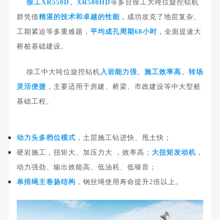
徐工XR550D、XR580HD
等多台徐工大吨位旋挖钻机
群凭借
精湛的技术和卓越的性能
，
成功攻克了地层复杂、
工期紧迫等多重难题，
平均成孔周期68小时
，全面提速大
桥桩基础建设。
入岩能力强、施工效率高、转场
徐工中大吨位旋挖钻机
灵活便捷
，
主要适用于房建、桥梁、市政建设等中大型桩
基础工程。
动力头多档位模式
，土层施工钻进快、甩土快；
大扭矩发动机
硬岩施工，扭矩大、加压力大 ，效率高；
，
动力强劲、输出效能高、低油耗、低噪音；
单排绳主卷扬结构
，钢丝绳使用寿命提升2倍以上。