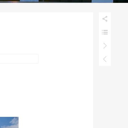



