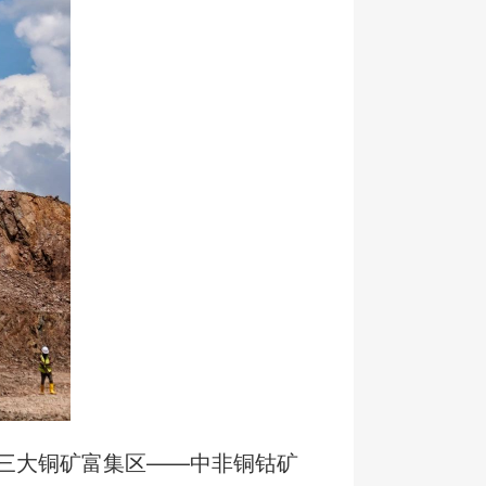
三大铜矿富集区——中非铜钴矿