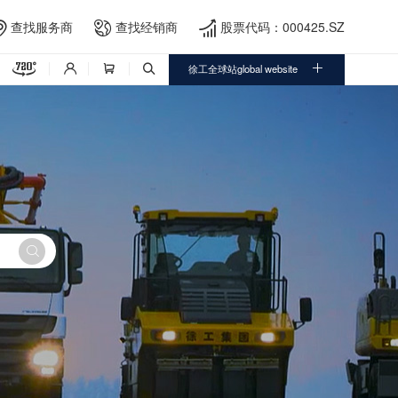
查找服务商
查找经销商
股票代码：000425.SZ





徐工全球站global website



