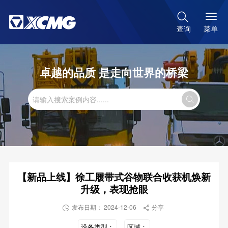

菜单
查询
卓越的品质 是走向世界的桥梁

【新品上线】徐工履带式谷物联合收获机焕新
升级，表现抢眼
发布日期： 2024-12-06
分享


设备类型：
区域：