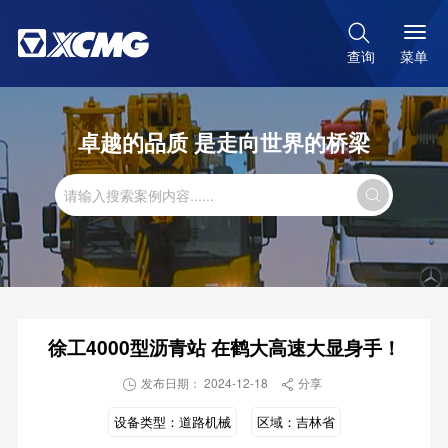

菜单
查询
卓越的品质 是走向世界的桥梁

徐工4000型沥青站 在鹤大高速大显身手！
发布日期： 2024-12-18
分享


设备类型：
道路机械
区域：
吉林省