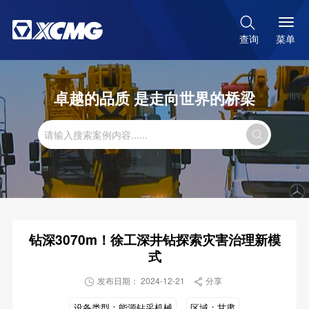

菜单
查询
卓越的品质 是走向世界的桥梁

钻深3070m！徐工深井钻探索灾害治理新模
式
发布日期： 2024-12-21
分享


设备类型：
能源钻采机械
区域：
甘肃