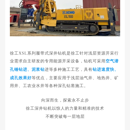
徐工XSL系列履带式深井钻机是徐工针对浅层资源开采行
业需求自主研发的专用能源开采设备，钻机可采用
空气
潜
孔锤钻进
、泥浆钻
进等多种施工工艺，具有
钻进速度快、
成孔效果好
等优点，主要应用于浅层油气井、地热井、矿
用井、工农业水井等各种
深孔钻
凿施工。
向深而生，探索永不止步
徐工深井钻机以惊人的力量和精准的技术
不断突破每一层地层