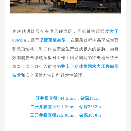
本次钻进煤层存在厚层砂岩层，且单轴抗压强度
大于
60MPa
，属于
坚硬顶板类型
，在回采过程中易形成大面
积悬顶结构，对工作面安全生产造成极大的威胁。
为有
效削弱复合厚硬顶板对工作面回采期间的冲击地压致灾
风险，项目方引入前沿的
井上下立体协同水力压裂卸压
技术
和安全保障方法进行针对性治理。
一开井眼直径444.5mm，钻深301m
二开井眼直径311.2mm，钻深2232m
三开井眼直径215.9mm，钻深3070m
...