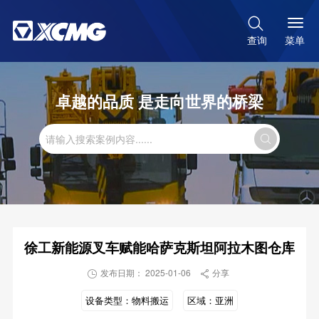

菜单
查询
卓越的品质 是走向世界的桥梁

徐工新能源叉车赋能哈萨克斯坦阿拉木图仓库
发布日期： 2025-01-06
分享


设备类型：
物料搬运
区域：
亚洲