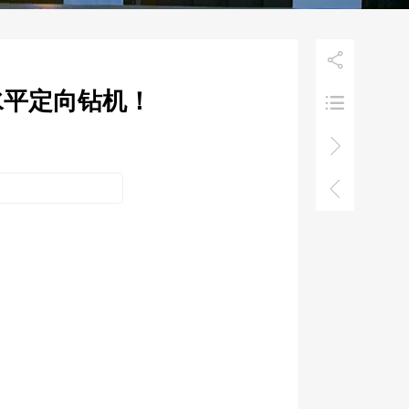

水平定向钻机！


