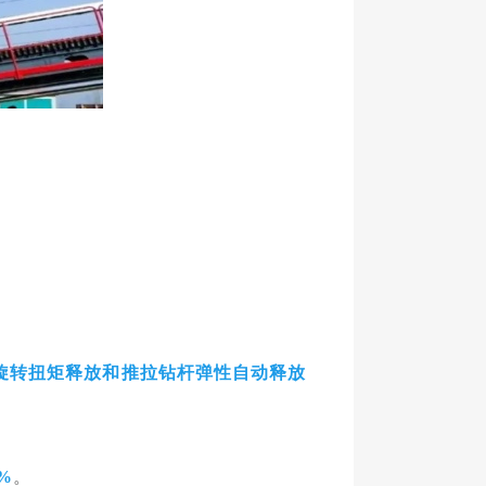
旋转扭矩释放和推拉钻杆弹性自动释放
%
。