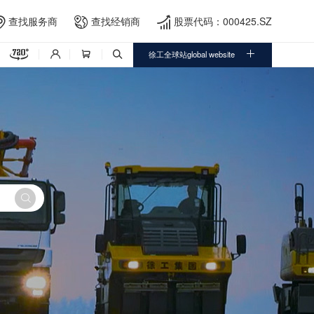
查找服务商
查找经销商
股票代码：000425.SZ





徐工全球站global website



