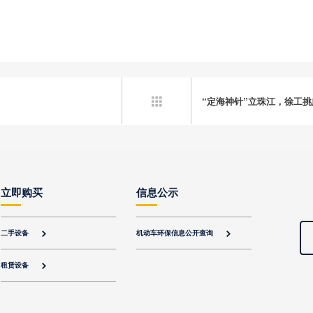
“定海神针”立珠江，徐工

立即购买
信息公示
二手设备
机动车环保信息公开查询


租赁设备
