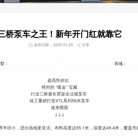
三桥泵车之王！新年开门红就靠它
发布日期： 2025-01-20
分享


类型：
区域：
超高性价比
绝对的 “吸金” 宝藏
行业三桥最长臂架全法规泵车
徐工重磅打造V7L系列56米泵车
速来围观
↓↓↓
弯半径小，进出场地更灵活。布料高度达55.1米，深度达49.4米，覆盖