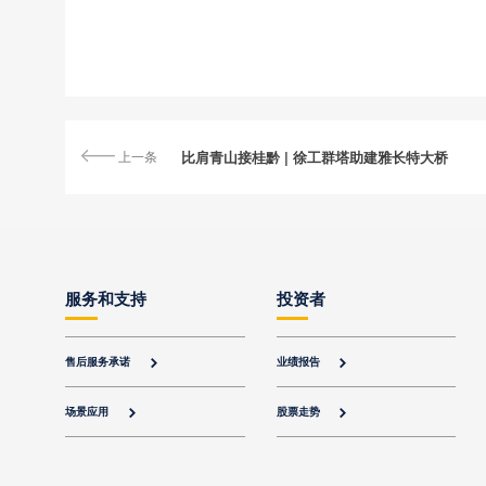
上一条
比肩青山接桂黔 | 徐工群塔助建雅长特大桥
服务和支持
投资者
售后服务承诺
业绩报告


场景应用
股票走势

