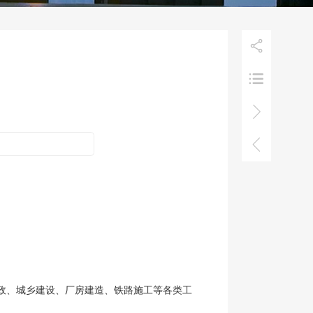




市政、城乡建设、厂房建造、铁路施工等各类工