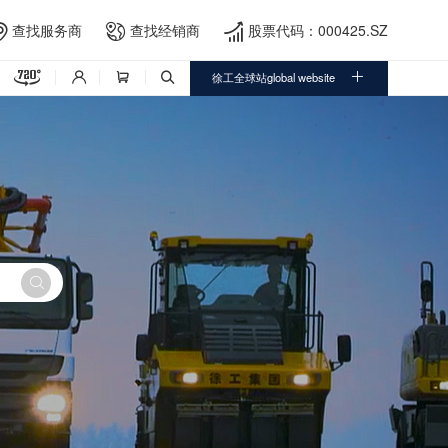
查找服务商
查找经销商
股票代码：000425.SZ





徐工全球站global website



