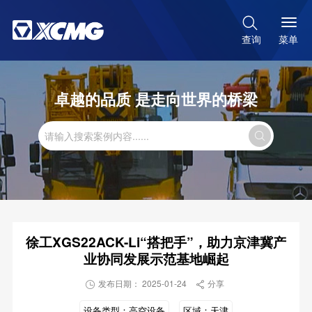

菜单
查询
卓越的品质 是走向世界的桥梁

徐工XGS22ACK-Li“搭把手”，助力京津冀产
业协同发展示范基地崛起
发布日期： 2025-01-24
分享


设备类型：
高空设备
区域：
天津