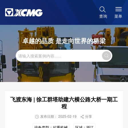

菜单
查询
卓越的品质 是走向世界的桥梁

飞渡东海 | 徐工群塔助建六横公路大桥一期工
程
发布日期： 2025-02-19
分享


设备类型：
起重机械
区域：
浙江