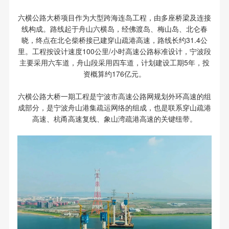
六横公路大桥项目作为大型跨海连岛工程，由多座桥梁及连接
线构成。路线起于舟山六横岛，经佛渡岛、梅山岛、北仑春
晓，终点在北仑柴桥接已建穿山疏港高速，路线长约31.4公
里。工程按设计速度100公里/小时高速公路标准设计，宁波段
主要采用六车道，舟山段采用四车道，计划建设工期5年，投
资概算约176亿元。
六横公路大桥一期工程是宁波市高速公路网规划外环高速的组
成部分，是宁波舟山港集疏运网络的组成，也是联系穿山疏港
高速、杭甬高速复线、象山湾疏港高速的关键纽带。