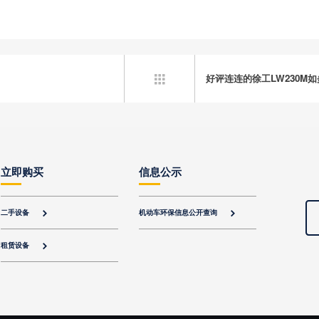
好评连连的徐工LW230M

立即购买
信息公示
二手设备
机动车环保信息公开查询


租赁设备
