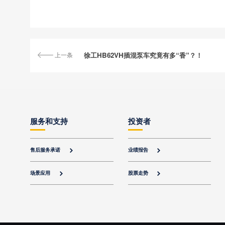
上一条
徐工HB62VH插混泵车究竟有多“香”？！
服务和支持
投资者
售后服务承诺
业绩报告


场景应用
股票走势

