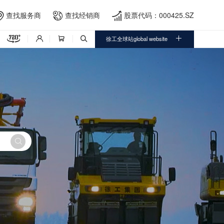
查找服务商
查找经销商
股票代码：000425.SZ





徐工全球站global website



