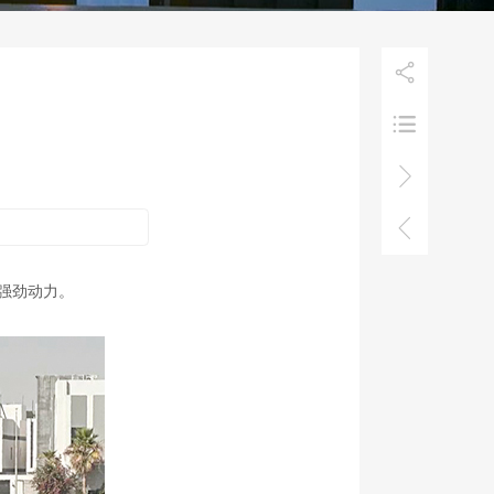




入强劲动力。