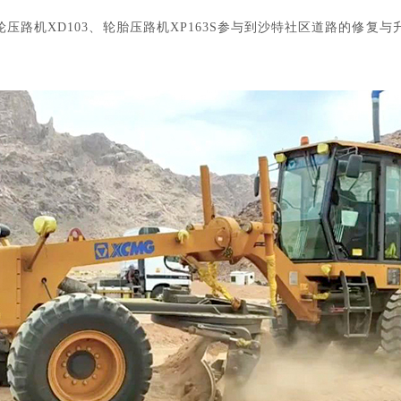
轮压路机XD103、
轮胎压路机
XP163S参与到沙特社区道路的修复