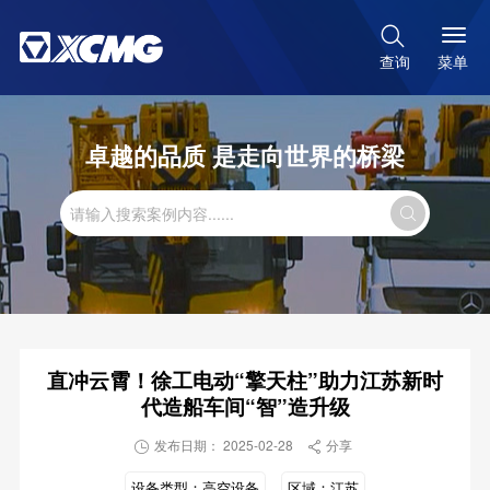

菜单
查询
卓越的品质 是走向世界的桥梁

直冲云霄！徐工电动“擎天柱”助力江苏新时
代造船车间“智”造升级
发布日期： 2025-02-28
分享


设备类型：
高空设备
区域：
江苏