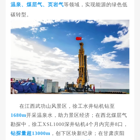
温泉、煤层气、页岩气
等领域，实现能源的绿色低
碳转型。
在江西武功山风景区，徐工
水井钻机
钻至
1680m
开采温泉水，助力景区经济；在西北煤层气
勘探中，徐工XSL1000深井钻机4个月内完井8口，
钻探量超13000m
，创下区块新纪录；在甘肃庆阳