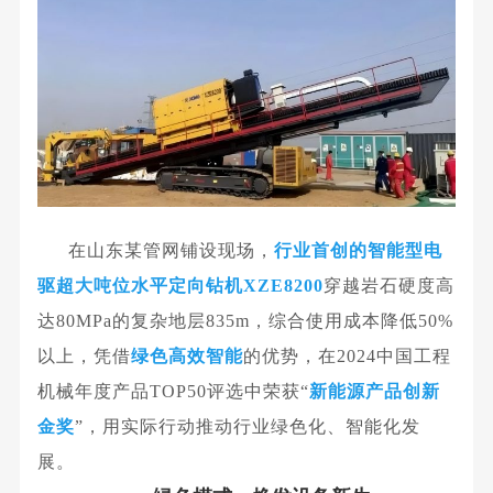
在山东某管网铺设现场，
行业首创的智能型电
驱超大吨位
水平定向钻机
XZE8200
穿越岩石硬度高
达80MPa的复杂地层835m，综合使用成本降低50%
以上，凭借
绿色高效智能
的优势，在2024中国工程
机械年度产品TOP50评选中荣获“
新能源产品创新
金奖
”，用实际行动推动行业绿色化、智能化发
展。