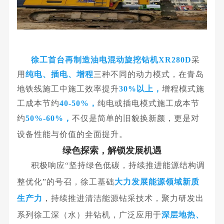
徐工首台再制造油电混动旋挖钻机XR280D
采
用
纯电、插电、增程
三种不同的动力模式，在青岛
地铁线施工中
施工效率提升
30%
以上
，
增程模式施
工成本节约
40-50%，
纯电或插电模式施工成本节
约
50%-60%，
不仅是简单的旧貌换新颜，更是对
设备性能与价值的全面提升。
绿色探索，解锁发展机遇
积极响应“坚持绿色低碳，持续推进能源结构调
整优化”的号召，徐工基础
大力发展能源领域新质
生产力
，持续推进清洁能源钻采技术，聚力研发出
系列徐工深（水）井钻机，广泛应用于
深层地热、