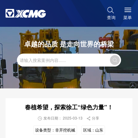

菜单
查询
卓越的品质 是走向世界的桥梁

春植希望，探索徐工“绿色力量”！
发布日期： 2025-03-13
分享


设备类型：
非开挖机械
区域：
山东