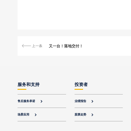
上一条
又一台！落地交付！
服务和支持
投资者
售后服务承诺
业绩报告


场景应用
股票走势

