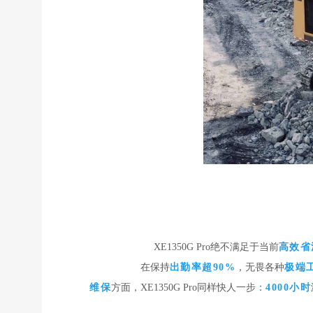
XE1350G Pro绝不满足于当前
高效省
在保持
出勤率超90%
，无畏各种
极端
维保
方面，XE1350G Pro同样快人一步：
4000小时