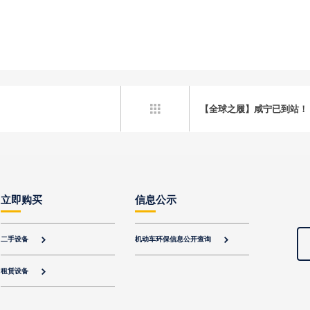
【全球之履】咸宁已到站！ 

立即购买
信息公示
二手设备
机动车环保信息公开查询


租赁设备
