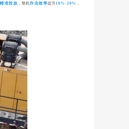
精准投放
，整机
作业效率
提升
10%-20%
，