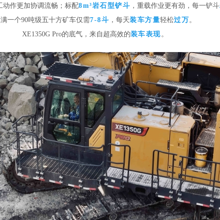
工动作更加协调流畅；标配
8m³岩石型铲斗
，重载作业更有劲，每一铲斗
装满一个90吨级五十方矿车仅需
7-8斗
，每天
装车方量
轻松
过万
。
XE1350G Pro的底气，来自超高效的
装车表现
。