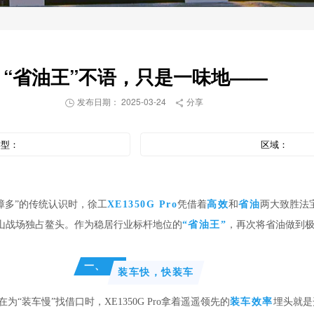
“省油王”不语，只是一味地——
发布日期： 2025-03-24
分享


类型：
区域：
障多”的传统认识时，徐工
XE1350G Pro
凭借着
高效
和
省油
两大致胜法
山战场独占鳌头。作为
稳居行业标杆地位
的
“省油王”
，再
次将省油做到
一、
装车快，快装车
为“装车慢”找借口时，XE1350G Pro拿着遥遥领先的
装车效率
埋头就是