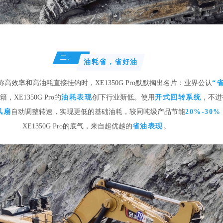
二、
油耗省，省好油
高效率和高油耗直接挂钩时，XE1350G Pro默默掏出名片：业界公认
“
，XE1350G Pro的
油耗表现
创下行业新低。使用
开式回转系统
，不进
风扇
自动调整转速，实现更低的基础油耗，较同吨级产品节能
20%-30%
XE1350G Pro的底气，来自超优越的
省油表现
。