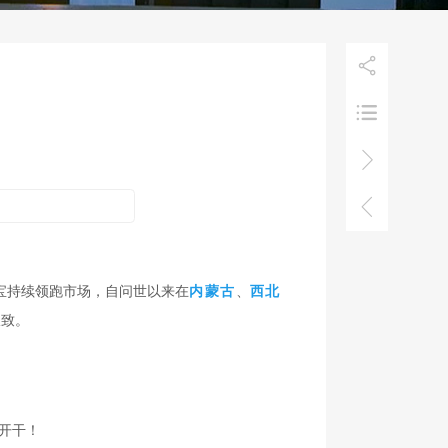




宝
持续领跑市场，自问世以来
在
内蒙古
、
西北
极致。
开干！