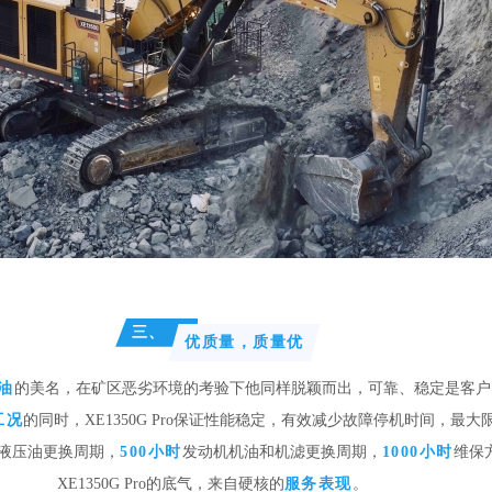
三、
优质量，质量优
油
的美名，在矿区恶劣环境的考验下他同样脱颖而出，可靠、稳定是客户
工况
的同时
，XE1350G Pro保证性能稳定，有效减少故障停机时间，最
液压油更换周期，
500小时
发动机机油和机滤更换周期，
1000小时
维保
XE1350G Pro的底气，来自硬核的
服务表现
。