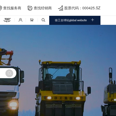
查找服务商
查找经销商
股票代码：000425.SZ





徐工全球站global website



