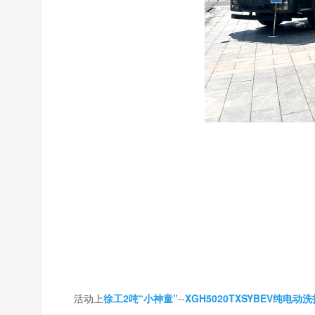
活动上
徐工2吨“小神童”
--
XGH5020TXSYBEV
纯电动洗