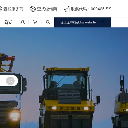
查找服务商
查找经销商
股票代码：000425.SZ





徐工全球站global website



