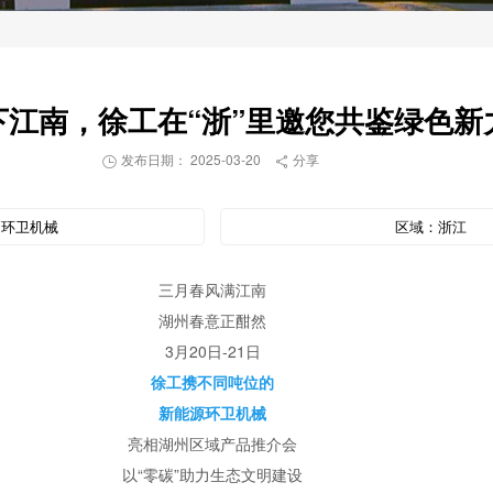
下江南，徐工在“浙”里邀您共鉴绿色新
发布日期： 2025-03-20
分享


：
环卫机械
区域：
浙江
三月春风满江南
湖州春意正酣然
3月20日-21日
徐工携不同吨位的
新能源环卫机械
亮相湖州区域产品推介会
以“零碳”助力生态文明建设